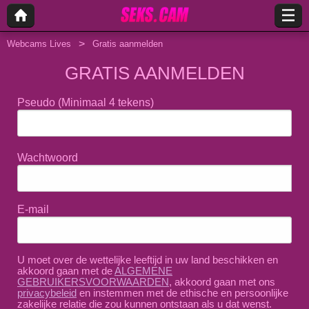
Webcams Lives
Gratis aanmelden
GRATIS AANMELDEN
Pseudo
(Minimaal 4 tekens)
Wachtwoord
E-mail
U moet over de wettelijke leeftijd in uw land beschikken en
akkoord gaan met de
ALGEMENE
GEBRUIKERSVOORWAARDEN
, akkoord gaan met ons
privacybeleid
en instemmen met de ethische en persoonlijke
zakelijke relatie die zou kunnen ontstaan als u dat wenst.